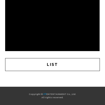
LIST
Copyright ©
JYP
ENTERTAINMENT Co., Ltd.
All rights reserved.