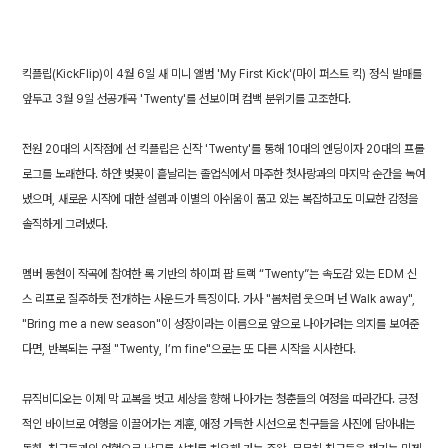
킥플립(KickFlip)이 4월 6일 새 미니 앨범 'My First Kick'(마이 퍼스트 킥) 정식 발매를
앞두고 3월 9일 선공개곡 'Twenty'를 선보이며 컴백 분위기를 고조한다.
전원 20대의 시작점에 선 킥플립은 신작 'Twenty'를 통해 10대의 엔딩이자 20대의 프롤
로그를 노래한다. 하얀 벚꽃이 흩날리는 졸업식에서 마주한 첫사랑과의 마지막 순간을 녹여
냈으며, 새로운 시작에 대한 설렘과 이별의 아쉬움이 품고 있는 복잡하고도 미묘한 감정을
솔직하게 그려냈다.
멤버 동현이 작곡에 참여한 록 기반의 하이퍼 팝 트랙 “Twenty”는 속도감 있는 EDM 신
스 리프로 질주하듯 전개하는 사운드가 특징이다. 가사 "봄처럼 웃으며 넌 Walk away",
"Bring me a new season"이 성장이라는 이름으로 앞으로 나아가려는 의지를 보여준
다면, 반복되는 구절 "Twenty, I’m fine"으로는 또 다른 시작을 시사한다.
뮤직비디오는 이제 막 교복을 벗고 세상을 향해 나아가는 청춘들의 여정을 따라간다. 긍정
적인 바이브로 여행을 이끌어가는 계훈, 애정 가득한 시선으로 친구들을 사진에 담아내는